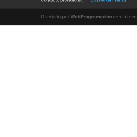
Contacto profesional
Dossier de Prensa
Diseñado por
WebProgramacion
con la tecn