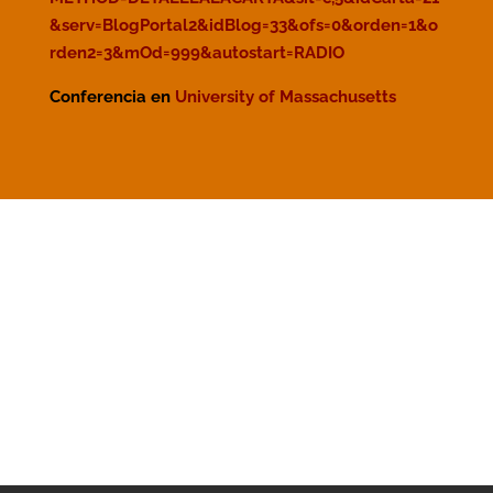
&serv=BlogPortal2&idBlog=33&ofs=0&orden=1&o
rden2=3&mOd=999&autostart=RADIO
Conferencia en
University of Massachusetts