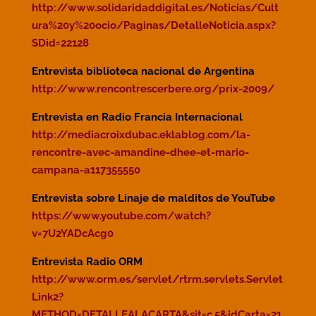
http://www.solidaridaddigital.es/Noticias/Cult
ura%20y%20ocio/Paginas/DetalleNoticia.aspx?
SDid=22128
Entrevista biblioteca nacional de Argentina
http://www.rencontrescerbere.org/prix-2009/
Entrevista en Radio Francia Internacional
http://mediacroixdubac.eklablog.com/la-
rencontre-avec-amandine-dhee-et-mario-
campana-a117355550
Entrevista sobre Linaje de malditos de YouTube
https://www.youtube.com/watch?
v=7U2YADcAcg0
Entrevista Radio ORM
http://www.orm.es/servlet/rtrm.servlets.Servlet
Link2?
METHOD=DETALLEALACARTA&sit=c,5&idCarta=21