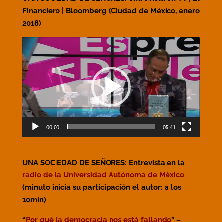
Financiero | Bloomberg (Ciudad de México, enero
2018)
Reproductor
de
vídeo
00:00
05:41
UNA SOCIEDAD DE SEÑORES: Entrevista en la
radio de la Universidad Autónoma de México
(minuto inicia su participación el autor: a los
10min)
“
Por qué la democracia nos está fallando
” –