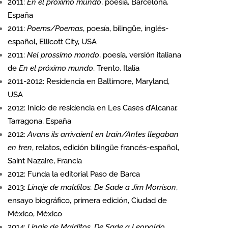
2011:
En el próximo mundo
, poesía, Barcelona,
España
2011:
Poems/Poemas
, poesía, bilingüe, inglés-
español, Ellicott City, USA
2011:
Nel prossimo mondo
, poesía, versión italiana
de
En el próximo mundo
, Trento, Italia
2011-2012: Residencia en Baltimore, Maryland,
USA
2012: Inicio de residencia en Les Cases d’Alcanar,
Tarragona, España
2012:
Avans ils arrivaient en train/Antes llegaban
en tren
, relatos, edición bilingüe francés-español,
Saint Nazaire, Francia
2012: Funda la editorial Paso de Barca
2013:
Linaje de malditos. De Sade a Jim Morrison
,
ensayo biográfico, primera edición, Ciudad de
México, México
2014:
Linaje de Malditos. De Sade a Leopoldo