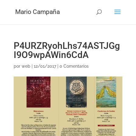
Mario Campaña
P4URZRyohLhs74ASTJGg
I9O9wpAWin6CdA
por
web
|
12/01/2017
|
0 Comentarios